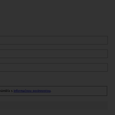
námil/a s
informačnou povinnosťou
.