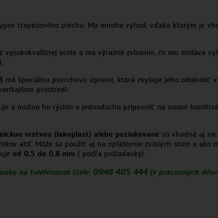
typov trapézového plechu. Má mnoho výhod, vďaka ktorým je vhod
z vysokokvalitnej ocele a má výrazné zvlnenie, čo mu dodáva vyš
.
8
má špeciálnu povrchovú úpravu, ktorá zvyšuje jeho odolnosť vo
vonkajšom prostredí.
e a možno ho rýchlo a jednoducho pripevniť na nosné konštrukc
nickou vrstvou (lakoplast) alebo pozinkované
sú vhodné aj na z
ov atď. Môže sa použiť aj na opláštenie zvislých stien a ako ma
buje
od 0,5 do 0,8 mm
( podľa požiadavky).
0948 405 444
onuku na telefónnom čísle:
(v pracovných dňoc