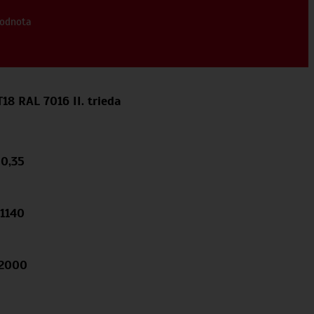
odnota
18 RAL 7016 II. trieda
0,35
1140
2000