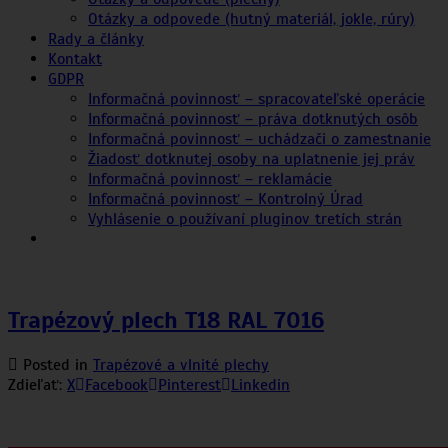
Otázky a odpovede (hutný materiál, jokle, rúry)
Rady a články
Kontakt
GDPR
Informačná povinnosť – spracovateľské operácie
Informačná povinnosť – práva dotknutých osôb
Informačná povinnosť – uchádzači o zamestnanie
Žiadosť dotknutej osoby na uplatnenie jej práv
Informačná povinnosť – reklamácie
Informačná povinnosť – Kontrolný Úrad
Vyhlásenie o používaní pluginov tretích strán
Trapézový plech T18 RAL 7016
Posted in
Trapézové a vlnité plechy
Zdieľať:
X
Facebook
Pinterest
Linkedin