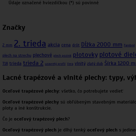
Údaje označené hviezdičkou (*) sú povinné
Značky
2. trieda
Dĺžka 2000 mm
akcia
cena
2 mm
drôt
Farebné
plotové diel
plotovky
plechové
plech na strechu
plech pozink
trieda 2
Šírka 1200 
trieda
vlnitý
T18
zlatý dub
uzavretý profil
Vera
Lacné trapézové a vlnité plechy: typy, vý
Oceľové trapézové plechy
: všetko, čo potrebujete vedieť
Oceľové trapézové plechy
sú obľúbeným stavebným materiálom, 
ploty a iné konštrukcie.
Čo je
oceľový trapézový plech
?
Oceľový trapézový plech
je dlhý tenký
oceľový plech
s jedine