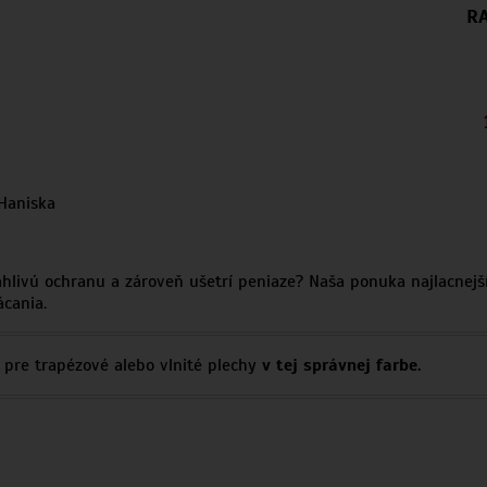
RA
ahlivú ochranu a zároveň ušetrí peniaze? Naša ponuka najlacnejš
cania.
pre trapézové alebo vlnité plechy
v tej správnej farbe.