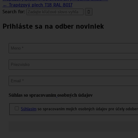
← Trapézový plech T18 RAL 8017
Search for:
Prihláste sa na odber noviniek
Súhlas so spracovaním
osobných údajov
Súhlasím
so spracovaním mojich osobných údajov pre účely odobera