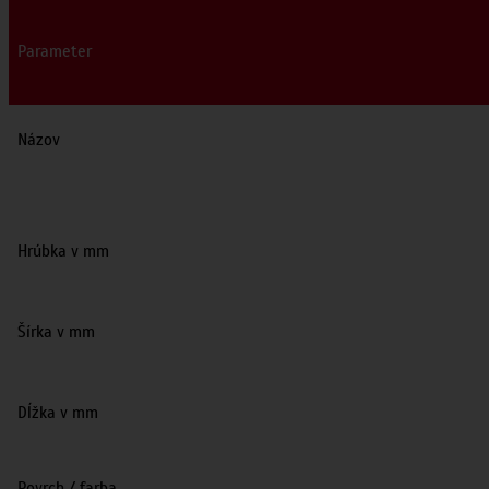
Parameter
Názov
Hrúbka v mm
Šírka v mm
Dĺžka v mm
Povrch / farba