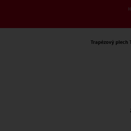
H
Trapézový plech T