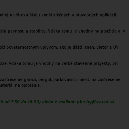
ný na širokú škálu konštrukčných a stavebných aplikácií.
šiu pevnosť a stabilitu. Vďaka tomu je vhodný na použitie aj v
či poveternostným vplyvom, ako je dážď, sneh, vietor a UV
ie. Vďaka tomu je vhodný na veľké stavebné projekty, pri
astrešenie garáží, pergol, parkovacích miest, na zastrešenie
teriál na oplotenie.
plechy@zanzi.sk
h od 7:30 do 16:00) alebo e-mailom: