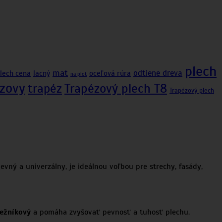
plech
mat
odtiene dreva
plech cena
lacný
oceľová rúra
na plot
zovy
trapéz
Trapézový plech T8
Trapézový plech
ný a univerzálny, je ideálnou voľbou pre strechy, fasády,
bežníkový
a pomáha zvyšovať pevnosť a tuhosť plechu.