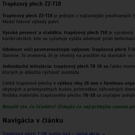
Trapézový plech ZZ-T18
Trapézový plech ZZ-T18
je jedným z najčastejšie používaných 
Medzi hlavné výhody patrí:
Vysoká pevnosť a stabilita:
trapézový plech T18
je vyrobený 
konštrukciách, kde sa vyžaduje vyššia odolnosť proti deformácii
Odolnosť voči poveternostným vplyvom: Trapézový plech T-1
žiarenie. To znamená, že je vhodný na použitie na stavbách vo 
Jednoduchá inštalácia: trapézový plech TR 18 sa
ľahko montuj
ktorých je dôležitá rýchlosť montáže.
Ľahké trapézové plechy
s výškou vlny 18 mm s farebnou orga
obytných a priemyselných budov, prístreškov, záhradných domček
Hrúbka materiálu trapézového plechu
TR-18
sa zvyčajne pohy
Nenašli ste, čo hľadáte? Získajte čo najrýchlejšiu cenovú p
Navigácia v článku
Trapézový plech T-08 svetlo sivý – Jarná akcia →