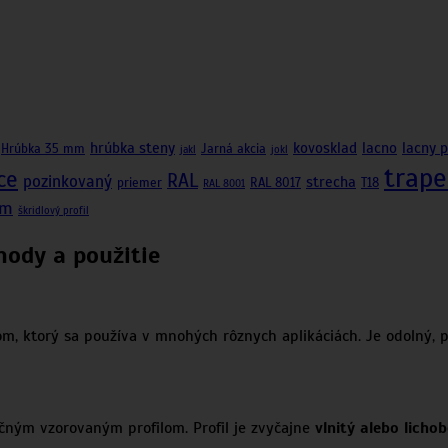
hrúbka steny
kovosklad
lacno
lacny 
Hrúbka 35 mm
Jarná akcia
jakl
jokl
trape
ce
RAL
pozinkovaný
strecha
priemer
RAL 8017
T18
RAL 8001
mm
škridlový profil
hody a použitie
ktorý sa používa v mnohých rôznych aplikáciách. Je odolný, pev
čným vzorovaným profilom. Profil je zvyčajne
vlnitý alebo licho