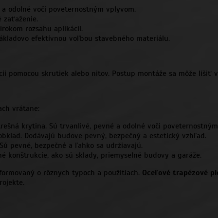
 a odolné voči poveternostným vplyvom.
 zaťaženie.
rokom rozsahu aplikácií.
ákladovo efektívnou voľbou stavebného materiálu.
i pomocou skrutiek alebo nitov. Postup montáže sa môže líšiť v 
ach vrátane:
ešná krytina. Sú trvanlivé, pevné a odolné voči poveternostný
obklad. Dodávajú budove pevný, bezpečný a estetický vzhľad.
 Sú pevné, bezpečné a ľahko sa udržiavajú.
né konštrukcie, ako sú sklady, priemyselné budovy a garáže.
informovaný o rôznych typoch a použitiach.
Oceľové trapézové pl
rojekte.