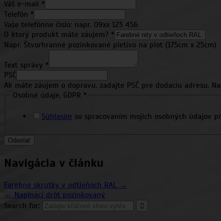
Váš e-mail
*
Telefón
*
Vaše telefónne číslo: napr. 09xx 123 456
O ktorý produkt máte záujem?
*
Napr. Štvorhranné pozinkované pletivo na plot (175cm x 25cm)
Text správy
*
PSČ
Ak máte záujem o dopravu, zadajte PSČ pre dodaciu adresu. Na
PSČ
Osobné údaje, GDPR
*
správy
ktorý
Súhlasím
so spracovaním mojich osobných údajov pr
Odoslať
Navigácia v článku
Farebné skrutky v odtieňoch RAL →
← Napínací drôt pozinkovaný
Search for: