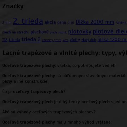
Značky
2. trieda
Dĺžka 2000 mm
akcia
cena
2 mm
drôt
Farebné
plotové diel
plotovky
plechové
plech na strechu
plech pozink
trieda 2
Šírka 1200 
trieda
vlnitý
T18
zlatý dub
uzavretý profil
Vera
Lacné trapézové a vlnité plechy: typy, vý
Oceľové trapézové plechy
: všetko, čo potrebujete vedieť
Oceľové trapézové plechy
sú obľúbeným stavebným materiálom, 
ploty a iné konštrukcie.
Čo je
oceľový trapézový plech
?
Oceľový trapézový plech
je dlhý tenký
oceľový plech
s jedine
Aké sú výhody oceľových trapézových plechov?
Oceľové trapézové plechy
majú mnoho výhod vrátane: