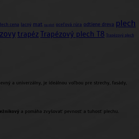
plech
mat
odtiene dreva
plech cena
lacný
oceľová rúra
na plot
zovy
trapéz
Trapézový plech T8
Trapézový plech
ný a univerzálny, je ideálnou voľbou pre strechy, fasády,
bežníkový
a pomáha zvyšovať pevnosť a tuhosť plechu.