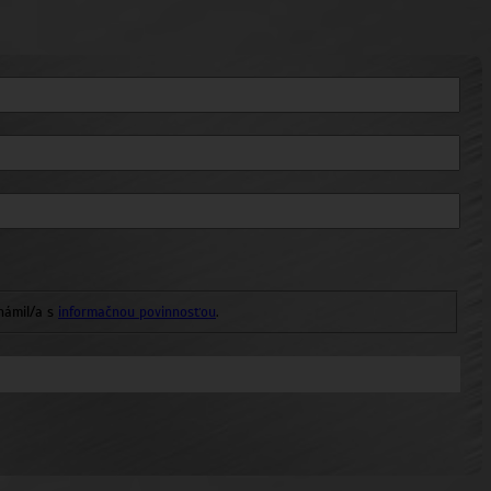
námil/a s
informačnou povinnosťou
.