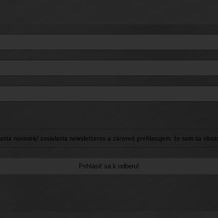
nia noviniek/ zasielania newsletterov a zároveň prehlasujem, že som sa oboz