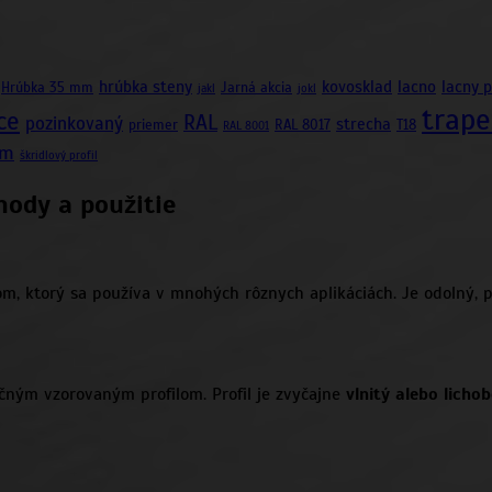
hrúbka steny
kovosklad
lacno
lacny 
Hrúbka 35 mm
Jarná akcia
jakl
jokl
trape
ce
RAL
pozinkovaný
strecha
priemer
RAL 8017
T18
RAL 8001
mm
škridlový profil
hody a použitie
ktorý sa používa v mnohých rôznych aplikáciách. Je odolný, pev
čným vzorovaným profilom. Profil je zvyčajne
vlnitý alebo licho