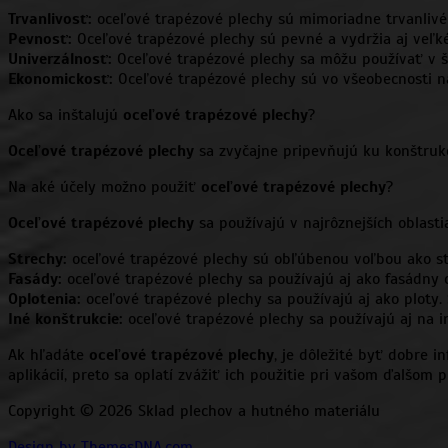
Trvanlivosť:
oceľové trapézové plechy sú mimoriadne trvanlivé
Pevnosť:
Oceľové trapézové plechy sú pevné a vydržia aj veľké
Univerzálnosť:
Oceľové trapézové plechy sa môžu používať v ši
Ekonomickosť:
Oceľové trapézové plechy sú vo všeobecnosti n
Ako sa inštalujú
oceľové trapézové plechy
?
Oceľové trapézové plechy
sa zvyčajne pripevňujú ku konštrukci
Na aké účely možno použiť
oceľové trapézové plechy
?
Oceľové trapézové plechy
sa používajú v najrôznejších oblasti
Strechy:
oceľové trapézové plechy sú obľúbenou voľbou ako str
Fasády:
oceľové trapézové plechy sa používajú aj ako fasádny 
Oplotenia:
oceľové trapézové plechy sa používajú aj ako ploty.
Iné konštrukcie:
oceľové trapézové plechy sa používajú aj na i
Ak hľadáte
oceľové trapézové plechy
, je dôležité byť dobre 
aplikácií, preto sa oplatí zvážiť ich použitie pri vašom ďalšom p
Copyright © 2026 Sklad plechov a hutného materiálu
Design by ThemesDNA.com