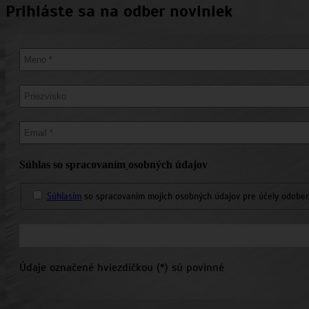
Prihláste sa na odber noviniek
Súhlas so spracovaním
osobných údajov
Súhlasím
so spracovaním mojich osobných údajov pre účely odobera
Údaje označené hviezdičkou (*) sú povinné