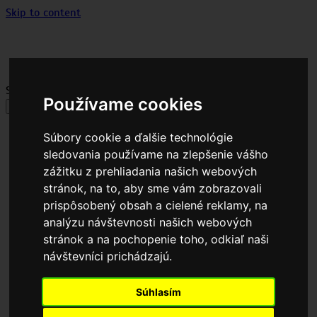
Skip to content
Sklad plechov a hutného materiálu
Výroba na mieru – dĺžky aj na objednávku.
Search for:
Používame cookies
Menu
Súbory cookie a ďalšie technológie
Domov
sledovania používame na zlepšenie vášho
Naša stála ponuka
zážitku z prehliadania našich webových
Sortiment, akcie a výpredaje
stránok, na to, aby sme vám zobrazovali
Trapézové a vlnité plechy
Trapézové plechy T18
prispôsobený obsah a cielené reklamy, na
Trapézové plechy T8
analýzu návštevnosti našich webových
Vlnité plechy
stránok a na pochopenie toho, odkiaľ naši
Plechové strešné krytiny
návštevníci prichádzajú.
Plotové systémy
Oceľové profily a rúry
Príslušenstvo a montáž
Súhlasím
Často kladené otázky
Otázky a odpovede (plechy)