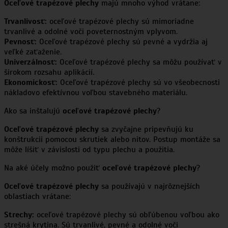
Oceľové trapézové plechy
majú mnoho výhod vrátane:
Trvanlivosť:
oceľové trapézové plechy sú mimoriadne
trvanlivé a odolné voči poveternostným vplyvom.
Pevnosť:
Oceľové trapézové plechy sú pevné a vydržia aj
veľké zaťaženie.
Univerzálnosť:
Oceľové trapézové plechy sa môžu používať v
širokom rozsahu aplikácií.
Ekonomickosť:
Oceľové trapézové plechy sú vo všeobecnosti
nákladovo efektívnou voľbou stavebného materiálu.
Ako sa inštalujú
oceľové trapézové plechy
?
Oceľové trapézové plechy
sa zvyčajne pripevňujú ku
konštrukcii pomocou skrutiek alebo nitov. Postup montáže sa
môže líšiť v závislosti od typu plechu a použitia.
Na aké účely možno použiť
oceľové trapézové plechy
?
Oceľové trapézové plechy
sa používajú v najrôznejších
oblastiach vrátane:
Strechy:
oceľové trapézové plechy sú obľúbenou voľbou ako
strešná krytina. Sú trvanlivé, pevné a odolné voči