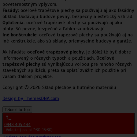
poveternostným vplyvom.
Fasády:
oceľové trapézové plechy sa používajú aj ako fasádny
obklad. Dodávajú budove pevný, bezpečný a estetický vzhľad.
Oplotenia:
oceľové trapézové plechy sa používajú aj ako
ploty. Sú pevné, bezpečné a ľahko sa udržiavajú.
Iné konštrukcie:
oceľové trapézové plechy sa používajú aj na
iné konštrukcie, ako sú sklady, priemyselné budovy a garáže.
Ak hľadáte
oceľové trapézové plechy
, je dôležité byť dobre
informovaný o rôznych typoch a použitiach.
Oceľové
trapézové plechy
sú vynikajúcou voľbou pre mnoho rôznych
stavebných aplikácií, preto sa oplatí zvážiť ich použitie pri
vašom ďalšom projekte.
Copyright © 2026 Sklad plechov a hutného materiálu
Design by ThemesDNA.com
Scroll to Top
0948 405 444
Volajte ( po-pi 7:30-15:30)