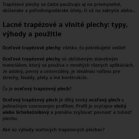
Trapézové plechy sa často používajú aj na priemyselné,
občianske a poľnohospodárske účely, či už na zakrytie alebo…
Lacné trapézové a vlnité plechy: typy,
výhody a použitie
Oceľové trapézové plechy
: všetko, čo potrebujete vedieť
Oceľové trapézové plechy
sú obľúbeným stavebným
materiálom, ktorý sa používa v mnohých rôznych aplikáciách.
Je odolný, pevný a univerzálny, je ideálnou voľbou pre
strechy, fasády, ploty a iné konštrukcie.
Čo je
oceľový trapézový plech
?
Oceľový trapézový plech
je dlhý tenký
oceľový plech
s
jedinečným vzorovaným profilom. Profil je zvyčajne
vlnitý
alebo lichobežníkový
a pomáha zvyšovať pevnosť a tuhosť
plechu.
Aké sú výhody oceľových trapézových plechov?