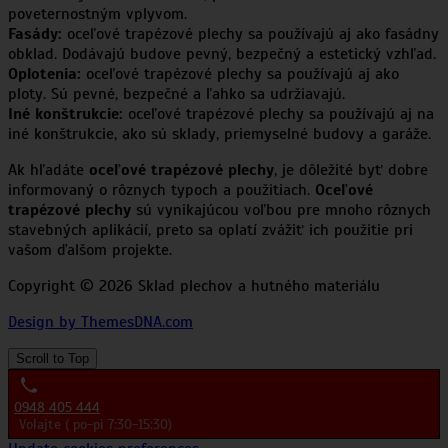
poveternostným vplyvom.
Fasády:
oceľové trapézové plechy sa používajú aj ako fasádny
obklad. Dodávajú budove pevný, bezpečný a estetický vzhľad.
Oplotenia:
oceľové trapézové plechy sa používajú aj ako
ploty. Sú pevné, bezpečné a ľahko sa udržiavajú.
Iné konštrukcie:
oceľové trapézové plechy sa používajú aj na
iné konštrukcie, ako sú sklady, priemyselné budovy a garáže.
Ak hľadáte
oceľové trapézové plechy
, je dôležité byť dobre
informovaný o rôznych typoch a použitiach.
Oceľové
trapézové plechy
sú vynikajúcou voľbou pre mnoho rôznych
stavebných aplikácií, preto sa oplatí zvážiť ich použitie pri
vašom ďalšom projekte.
Copyright © 2026 Sklad plechov a hutného materiálu
Design by ThemesDNA.com
Scroll to Top
0948 405 444
Volajte ( po-pi 7:30-15:30)