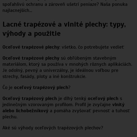
spoľahlivú ochranu a zároveň ušetrí peniaze? Naša ponuka
najlacnejších…
Lacné trapézové a vlnité plechy: typy,
výhody a použitie
Oceľové trapézové plechy
: všetko, čo potrebujete vedieť
Oceľové trapézové plechy
sú obľúbeným stavebným
materiálom, ktorý sa používa v mnohých rôznych aplikáciách.
Je odolný, pevný a univerzálny, je ideálnou voľbou pre
strechy, fasády, ploty a iné konštrukcie.
Čo je
oceľový trapézový plech
?
Oceľový trapézový plech
je dlhý tenký
oceľový plech
s
jedinečným vzorovaným profilom. Profil je zvyčajne
vlnitý
alebo lichobežníkový
a pomáha zvyšovať pevnosť a tuhosť
plechu.
Aké sú výhody oceľových trapézových plechov?