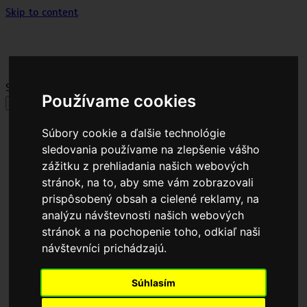
Skip to content
Sklad plechov a hutného materiálu
Výroba na mieru – dĺžky aj na objednávku.
Search for:
Používame cookies
Menu
Súbory cookie a ďalšie technológie
Domov
sledovania používame na zlepšenie vášho
Naša stála ponuka
zážitku z prehliadania našich webových
Sortiment, akcie a výpredaje
stránok, na to, aby sme vám zobrazovali
Trapézové a vlnité plechy
Trapézové plechy T18
prispôsobený obsah a cielené reklamy, na
Trapézové plechy T8
analýzu návštevnosti našich webových
Vlnité plechy
stránok a na pochopenie toho, odkiaľ naši
Plechové strešné krytiny
návštevníci prichádzajú.
Plotové systémy
Oceľové profily a rúry
Príslušenstvo a montáž
Súhlasím
Často kladené otázky
Otázky a odpovede (plechy)